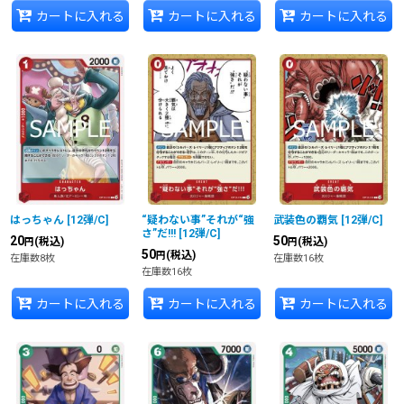
カートに入れる
カートに入れる
カートに入れる
はっちゃん
[
12弾/C
]
“疑わない事”それが“強
武装色の覇気
[
12弾/C
]
さ”だ!!!
[
12弾/C
]
20
50
(税込)
(税込)
円
円
50
(税込)
円
在庫数8枚
在庫数16枚
在庫数16枚
カートに入れる
カートに入れる
カートに入れる