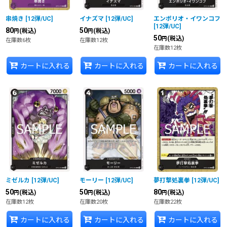
串焼き
[
12弾/UC
]
イナズマ
[
12弾/UC
]
エンポリオ・イワンコフ
[
12弾/UC
]
80
50
(税込)
(税込)
円
円
50
(税込)
円
在庫数6枚
在庫数12枚
在庫数12枚
カートに入れる
カートに入れる
カートに入れる
ミゼルカ
[
12弾/UC
]
モーリー
[
12弾/UC
]
夢打撃処裏拳
[
12弾/UC
]
50
50
80
(税込)
(税込)
(税込)
円
円
円
在庫数12枚
在庫数20枚
在庫数22枚
カートに入れる
カートに入れる
カートに入れる