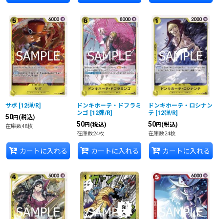
サボ
[
12弾/R
]
ドンキホーテ・ドフラミ
ドンキホーテ・ロシナン
ンゴ
[
12弾/R
]
テ
[
12弾/R
]
50
(税込)
円
50
50
(税込)
(税込)
円
円
在庫数48枚
在庫数24枚
在庫数24枚
カートに入れる
カートに入れる
カートに入れる