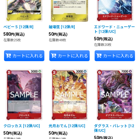
ベビー５
[
12弾/R
]
破壊弦
[
12弾/R
]
エドワード・ニューゲー
ト
[
12弾/UC
]
580
50
(税込)
(税込)
円
円
50
(税込)
円
在庫数25枚
在庫数48枚
在庫数20枚
カートに入れる
カートに入れる
カートに入れる
クロッカス
[
12弾/UC
]
光月おでん
[
12弾/UC
]
ダグラス・バレット
[
12
弾/UC
]
50
50
(税込)
(税込)
円
円
50
(税込)
円