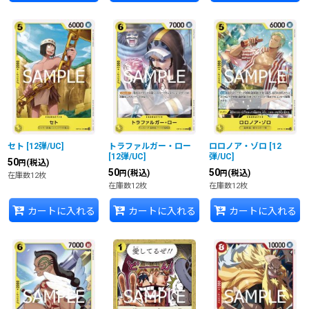
セト
[
12弾/UC
]
トラファルガー・ロー
ロロノア・ゾロ
[
12
[
12弾/UC
]
弾/UC
]
50
(税込)
円
50
50
(税込)
(税込)
円
円
在庫数12枚
在庫数12枚
在庫数12枚
カートに入れる
カートに入れる
カートに入れる