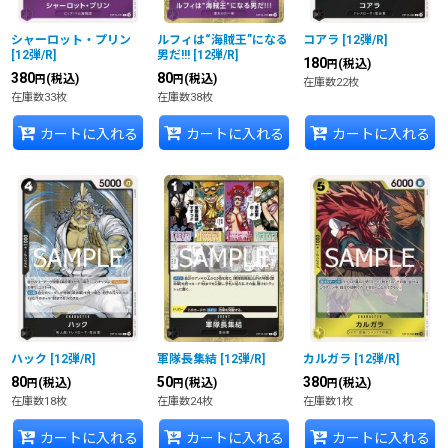
シャーロット・プリン
ルフィは“海賊王”になる
コアラ
[
12弾/R
]
[
12弾/R
]
男だ!!!
[
12弾/R
]
180
(税込)
円
380
80
(税込)
(税込)
円
円
在庫数22枚
在庫数33枚
在庫数38枚
カートに入れる
カートに入れる
カートに入れる
ハック
[
12弾/R
]
軍隊長集結
[
12弾/R
]
カルガラ
[
12弾/R
]
80
50
380
(税込)
(税込)
(税込)
円
円
円
在庫数18枚
在庫数24枚
在庫数1枚
カートに入れる
カートに入れる
カートに入れる