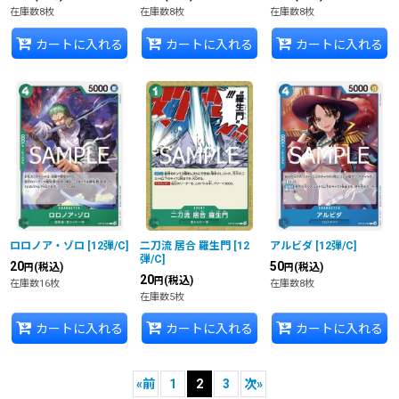
在庫数8枚
在庫数8枚
在庫数8枚
カートに入れる
カートに入れる
カートに入れる
ロロノア・ゾロ
[
12弾/C
]
二刀流 居合 羅生門
[
12
アルビダ
[
12弾/C
]
弾/C
]
20
50
(税込)
(税込)
円
円
20
(税込)
円
在庫数16枚
在庫数8枚
在庫数5枚
カートに入れる
カートに入れる
カートに入れる
«
前
1
2
3
次
»