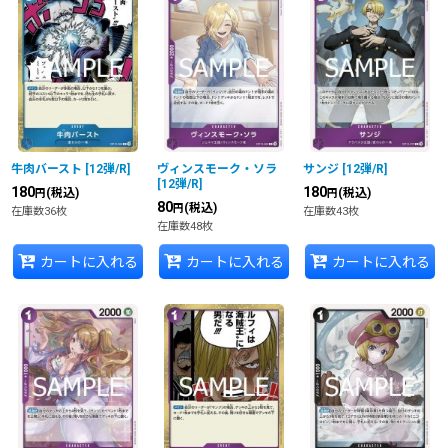
並び順
:
絞り込む
牛肉バースト
[
12弾/R
]
ヴィンスモーク・ソラ
サンジ
[
12弾/R
]
[
12弾/R
]
180
180
(税込)
(税込)
円
円
80
(税込)
円
在庫数36枚
在庫数43枚
在庫数48枚
カートに入れる
カートに入れる
カートに入れる