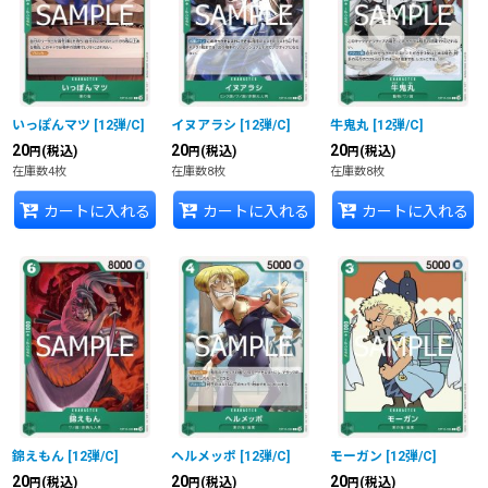
いっぽんマツ
[
12弾/C
]
イヌアラシ
[
12弾/C
]
牛鬼丸
[
12弾/C
]
20
20
20
(税込)
(税込)
(税込)
円
円
円
在庫数4枚
在庫数8枚
在庫数8枚
カートに入れる
カートに入れる
カートに入れる
錦えもん
[
12弾/C
]
ヘルメッポ
[
12弾/C
]
モーガン
[
12弾/C
]
20
20
20
(税込)
(税込)
(税込)
円
円
円