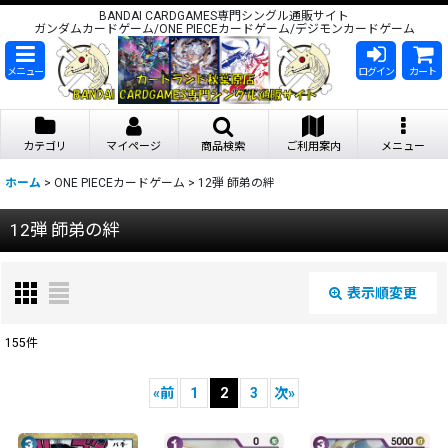
BANDAI CARDGAMES専門シングル通販サイト
ガンダムカードゲーム/ONE PIECEカードゲーム/デジモンカードゲーム
メニュー
ログイン
カート
カテゴリ
マイページ
商品検索
ご利用案内
メニュー
ホーム
>
ONE PIECEカードゲーム
>
12弾 師弟の絆
12弾 師弟の絆
表示順変更
閉じる
155
件
表示数
:
«
前
1
2
3
次
»
在庫あり