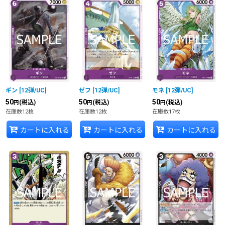
ギン
[
12弾/UC
]
ゼフ
[
12弾/UC
]
モネ
[
12弾/UC
]
50
50
50
(税込)
(税込)
(税込)
円
円
円
在庫数12枚
在庫数12枚
在庫数17枚
カートに入れる
カートに入れる
カートに入れる