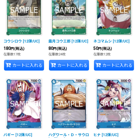
コウシロウ
[
12弾/UC
]
霜月コウ三郎
[
12弾/UC
]
ネコマムシ
[
12弾/UC
]
180
80
50
(税込)
(税込)
(税込)
円
円
円
在庫数17枚
在庫数24枚
在庫数12枚
カートに入れる
カートに入れる
カートに入れる
バギー
[
12弾/UC
]
ハグワール・Ｄ・サウロ
ヒナ
[
12弾/UC
]