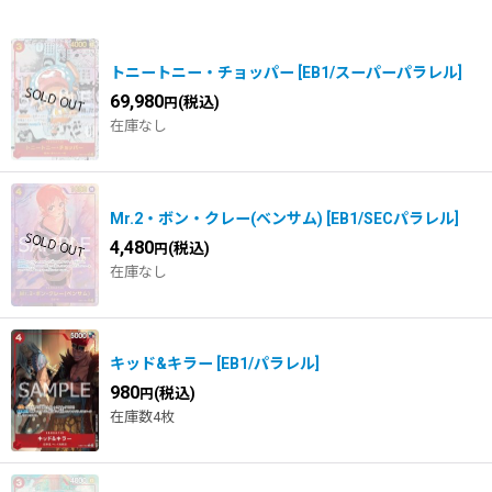
在庫あり
並び順
:
トニートニー・チョッパー
[
EB1/スーパーパラレル
]
69,980
(税込)
円
在庫なし
Mr.2・ボン・クレー(ベンサム)
[
EB1/SECパラレル
]
4,480
(税込)
円
在庫なし
キッド&キラー
[
EB1/パラレル
]
980
(税込)
円
在庫数4枚