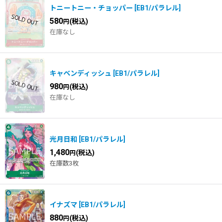
トニートニー・チョッパー
[
EB1/パラレル
]
580
(税込)
円
在庫なし
キャベンディッシュ
[
EB1/パラレル
]
980
(税込)
円
在庫なし
光月日和
[
EB1/パラレル
]
1,480
(税込)
円
在庫数3枚
イナズマ
[
EB1/パラレル
]
880
(税込)
円