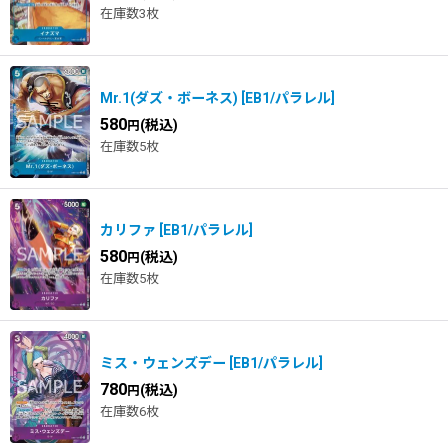
在庫数3枚
Mr.1(ダズ・ボーネス)
[
EB1/パラレル
]
580
(税込)
円
在庫数5枚
カリファ
[
EB1/パラレル
]
580
(税込)
円
在庫数5枚
ミス・ウェンズデー
[
EB1/パラレル
]
780
(税込)
円
在庫数6枚