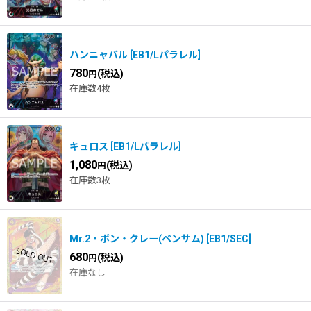
ハンニャバル
[
EB1/Lパラレル
]
780
(税込)
円
在庫数4枚
キュロス
[
EB1/Lパラレル
]
1,080
(税込)
円
在庫数3枚
Mr.2・ボン・クレー(ベンサム)
[
EB1/SEC
]
680
(税込)
円
在庫なし