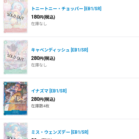
トニートニー・チョッパー
[
EB1/SR
]
180
(税込)
円
在庫なし
キャベンディッシュ
[
EB1/SR
]
280
(税込)
円
在庫なし
イナズマ
[
EB1/SR
]
280
(税込)
円
在庫数4枚
ミス・ウェンズデー
[
EB1/SR
]