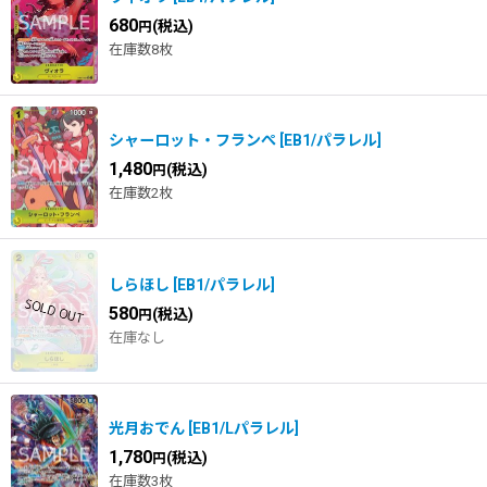
680
(税込)
円
在庫数8枚
シャーロット・フランぺ
[
EB1/パラレル
]
1,480
(税込)
円
在庫数2枚
しらほし
[
EB1/パラレル
]
580
(税込)
円
在庫なし
光月おでん
[
EB1/Lパラレル
]
1,780
(税込)
円
在庫数3枚