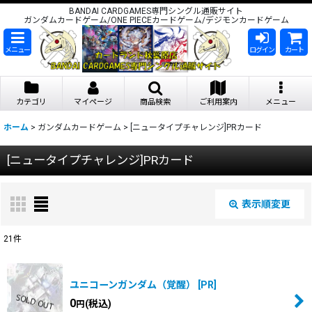
BANDAI CARDGAMES専門シングル通販サイト
ガンダムカードゲーム/ONE PIECEカードゲーム/デジモンカードゲーム
メニュー
ログイン
カート
カテゴリ
マイページ
商品検索
ご利用案内
メニュー
ホーム
>
ガンダムカードゲーム
>
[ニュータイプチャレンジ]PRカード
[ニュータイプチャレンジ]PRカード
表示順変更
閉じる
21
件
表示数
:
ユニコーンガンダム（覚醒）
[
PR
]
在庫あり
0
(税込)
円