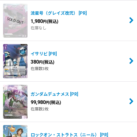
流星号（グレイズ改弐）
[
PR
]
1,980
(税込)
円
在庫なし
イサリビ
[
PR
]
380
(税込)
円
在庫数3枚
ガンダムデュナメス
[
PR
]
99,980
(税込)
円
在庫数2枚
ロックオン・ストラトス（ニール）
[
PR
]