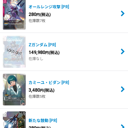
オールレンジ攻撃
[
PR
]
280
(税込)
円
在庫数7枚
Zガンダム
[
PR
]
149,980
(税込)
円
在庫なし
カミーユ・ビダン
[
PR
]
3,480
(税込)
円
在庫数5枚
新たな鼓動
[
PR
]