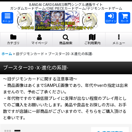
BANDAI CARDGAMES専門シングル通販サイト
ガンダムカードゲーム/ONE PIECEカードゲーム/デジモンカードゲーム
メニュー
ログイン
カート
カテゴリ
マイページ
商品検索
ご利用案内
メニュー
ホーム
>
旧デジモンカード
>
ブースター20 -X-進化の系譜-
ブースター20 -X-進化の系譜-
〜旧デジモンカードに関する注意事項〜
・商品画像はあくまでSAMPLE画像であり、年代やverの指定は出来
ませんので、予めご了承ください。
・年代物ですので最低限プレイに支障が出ない程度のプレイ用とし
てのご購入をお願いいたします。美品や良品をお探しの方は、お手
数ですが店舗に一部商品がございますので、そちらをご購入頂ける
と幸いです。