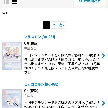
表示順変更
閉じる
74
件
表示数
:
1
2
次
»
在庫あり
マルスモン
[
Bo-981
]
並び順
:
0
(税込)
円
在庫なし
・旧デジモンカードをご購入のお客様へ (1)商品画
絞り込む
像はあくまでSAMPLE画像であり、年代やverの指
定は出来ませんので、予めご了承ください。 (2)年
代物ですので最低限プレイに支障が出ない程度の
プレ…
ピッコロモン
[
Bo-982
]
0
(税込)
円
在庫なし
・旧デジモンカードをご購入のお客様へ (1)商品画
像はあくまでSAMPLE画像であり、年代やverの指