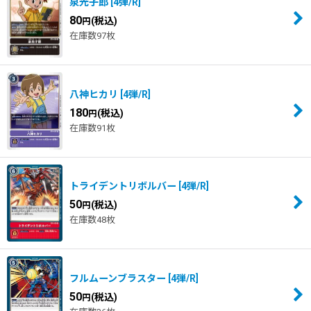
泉光子郎
[
4弾/R
]
80
(税込)
円
在庫数97枚
八神ヒカリ
[
4弾/R
]
180
(税込)
円
在庫数91枚
トライデントリボルバー
[
4弾/R
]
50
(税込)
円
在庫数48枚
フルムーンブラスター
[
4弾/R
]
50
(税込)
円