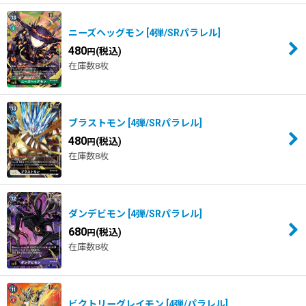
ニーズヘッグモン
[
4弾/SRパラレル
]
480
(税込)
円
在庫数8枚
ブラストモン
[
4弾/SRパラレル
]
480
(税込)
円
在庫数8枚
ダンデビモン
[
4弾/SRパラレル
]
680
(税込)
円
在庫数8枚
ビクトリーグレイモン
[
4弾/パラレル
]