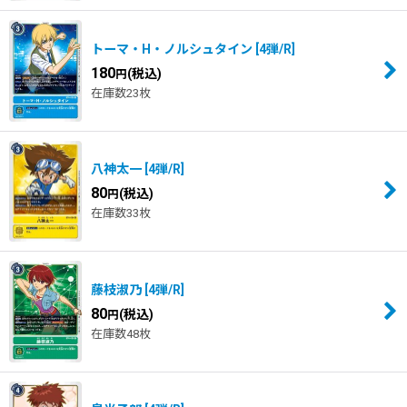
トーマ・H・ノルシュタイン
[
4弾/R
]
180
(税込)
円
在庫数23枚
八神太一
[
4弾/R
]
80
(税込)
円
在庫数33枚
藤枝淑乃
[
4弾/R
]
80
(税込)
円
在庫数48枚