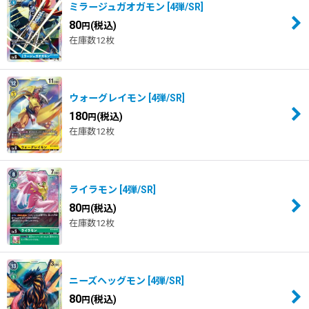
ミラージュガオガモン
[
4弾/SR
]
80
(税込)
円
在庫数12枚
ウォーグレイモン
[
4弾/SR
]
180
(税込)
円
在庫数12枚
ライラモン
[
4弾/SR
]
80
(税込)
円
在庫数12枚
ニーズヘッグモン
[
4弾/SR
]
80
(税込)
円