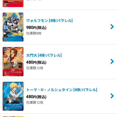
ヴォルフモン
[
4弾/パラレル
]
980
(税込)
円
在庫数8枚
大門大
[
4弾/パラレル
]
480
(税込)
円
在庫数12枚
トーマ・H・ノルシュタイン
[
4弾/パラレル
]
480
(税込)
円
在庫数12枚