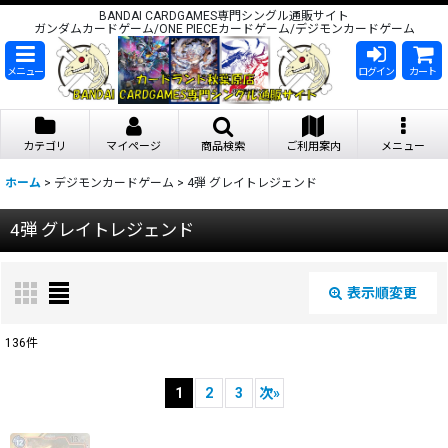
BANDAI CARDGAMES専門シングル通販サイト
ガンダムカードゲーム/ONE PIECEカードゲーム/デジモンカードゲーム
メニュー
ログイン
カート
カテゴリ
マイページ
商品検索
ご利用案内
メニュー
ホーム
>
デジモンカードゲーム
>
4弾 グレイトレジェンド
4弾 グレイトレジェンド
表示順変更
閉じる
136
件
表示数
:
1
2
3
次
»
在庫あり