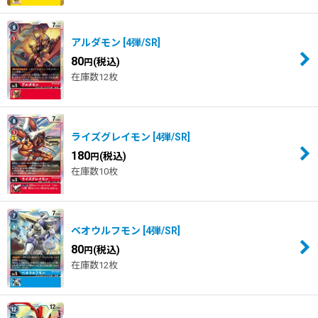
アルダモン
[
4弾/SR
]
80
(税込)
円
在庫数12枚
ライズグレイモン
[
4弾/SR
]
180
(税込)
円
在庫数10枚
ベオウルフモン
[
4弾/SR
]
80
(税込)
円
在庫数12枚