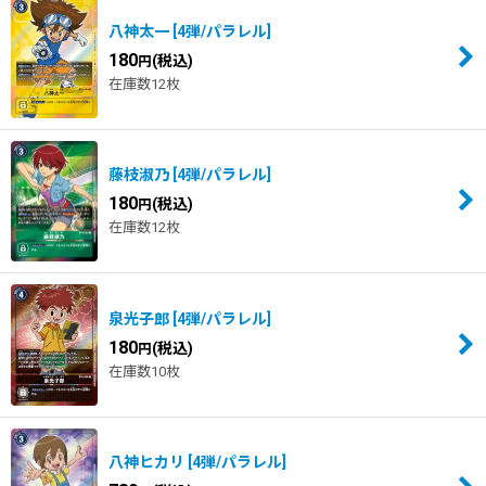
八神太一
[
4弾/パラレル
]
180
(税込)
円
在庫数12枚
藤枝淑乃
[
4弾/パラレル
]
180
(税込)
円
在庫数12枚
泉光子郎
[
4弾/パラレル
]
180
(税込)
円
在庫数10枚
八神ヒカリ
[
4弾/パラレル
]