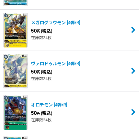
メガログラウモン
[
4弾/R
]
50
(税込)
円
在庫数24枚
ヴァロドゥルモン
[
4弾/R
]
50
(税込)
円
在庫数24枚
オロチモン
[
4弾/R
]
50
(税込)
円
在庫数24枚