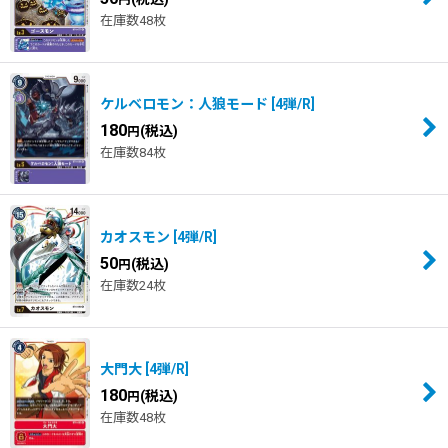
在庫数48枚
ケルベロモン：人狼モード
[
4弾/R
]
180
(税込)
円
在庫数84枚
カオスモン
[
4弾/R
]
50
(税込)
円
在庫数24枚
大門大
[
4弾/R
]
180
(税込)
円
在庫数48枚