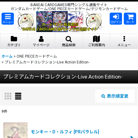
BANDAI CARDGAMES専門シングル通販サイト
ガンダムカードゲーム/ONE PIECEカードゲーム/デジモンカードゲーム
メニュー
ログイン
カート
カテゴリ
マイページ
商品検索
ご利用案内
メニュー
ホーム
>
ONE PIECEカードゲーム
>
プレミアムカードコレクション-Live Action Edition-
プレミアムカードコレクション-Live Action Edition-
表示順変更
閉じる
9
件
表示数
:
モンキー・D・ルフィ
[
PRパラレル
]
在庫あり