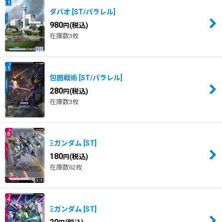
ダバオ
[
ST/パラレル
]
980
(税込)
円
在庫数3枚
包囲戦術
[
ST/パラレル
]
280
(税込)
円
在庫数3枚
Ξガンダム
[
ST
]
180
(税込)
円
在庫数62枚
Ξガンダム
[
ST
]