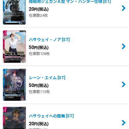
陸戦用ジェガンＡ型 マン・ハンター仕様
[
ST
]
20
(税込)
円
在庫数24枚
ハサウェイ・ノア
[
ST
]
50
(税込)
円
在庫数128枚
レーン・エイム
[
ST
]
50
(税込)
円
在庫数115枚
ハサウェイへの鼓舞
[
ST
]
20
(税込)
円