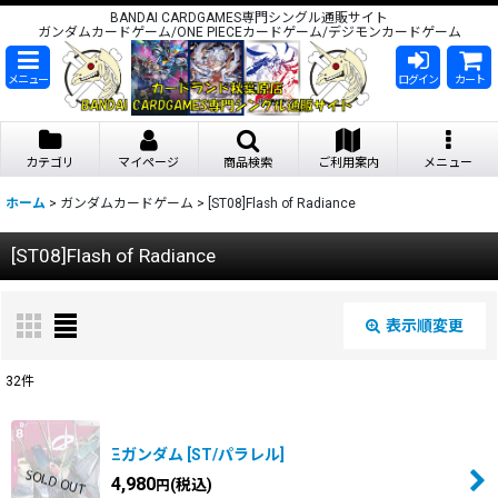
BANDAI CARDGAMES専門シングル通販サイト
ガンダムカードゲーム/ONE PIECEカードゲーム/デジモンカードゲーム
メニュー
ログイン
カート
カテゴリ
マイページ
商品検索
ご利用案内
メニュー
ホーム
>
ガンダムカードゲーム
>
[ST08]Flash of Radiance
[ST08]Flash of Radiance
表示順変更
閉じる
32
件
表示数
:
Ξガンダム
[
ST/パラレル
]
在庫あり
4,980
(税込)
円