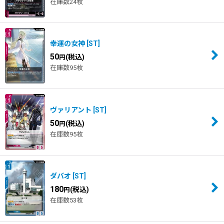
在庫数24枚
幸運の女神
[
ST
]
50
(税込)
円
在庫数95枚
ヴァリアント
[
ST
]
50
(税込)
円
在庫数95枚
ダバオ
[
ST
]
180
(税込)
円
在庫数53枚