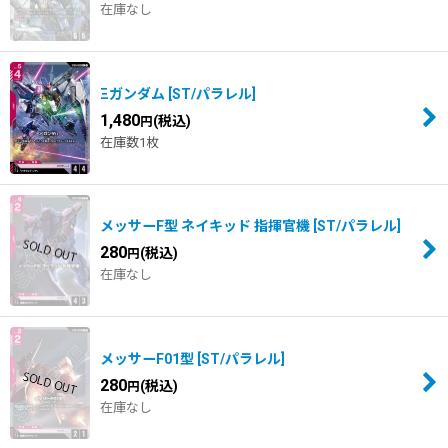
在庫なし
並び順
:
絞り込む
Ξガンダム
[
ST/パラレル
]
1,480
(税込)
円
在庫数1枚
メッサーF型 ネイキッド 指揮官機
[
ST/パラレル
]
280
(税込)
円
在庫なし
メッサーF01型
[
ST/パラレル
]
280
(税込)
円
在庫なし