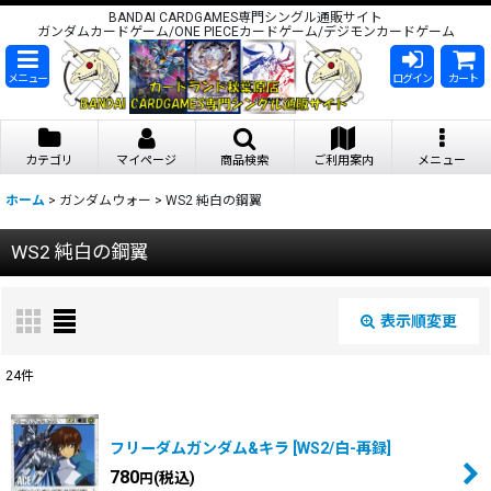
BANDAI CARDGAMES専門シングル通販サイト
ガンダムカードゲーム/ONE PIECEカードゲーム/デジモンカードゲーム
メニュー
ログイン
カート
カテゴリ
マイページ
商品検索
ご利用案内
メニュー
ホーム
>
ガンダムウォー
>
WS2 純白の鋼翼
WS2 純白の鋼翼
表示順変更
閉じる
24
件
表示数
:
フリーダムガンダム&キラ
[
WS2/白-再録
]
在庫あり
780
(税込)
円