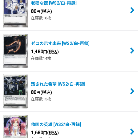
老獪な罠
[
WS2/白-再録
]
80
(税込)
円
在庫数16枚
ゼロの示す未来
[
WS2/白-再録
]
1,480
(税込)
円
在庫数14枚
残された希望
[
WS2/白-再録
]
80
(税込)
円
在庫数15枚
救国の英雄
[
WS2/白-再録
]
1,680
(税込)
円