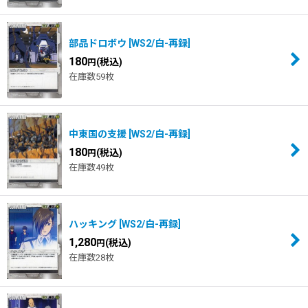
部品ドロボウ
[
WS2/白-再録
]
180
(税込)
円
在庫数59枚
中東国の支援
[
WS2/白-再録
]
180
(税込)
円
在庫数49枚
ハッキング
[
WS2/白-再録
]
1,280
(税込)
円
在庫数28枚