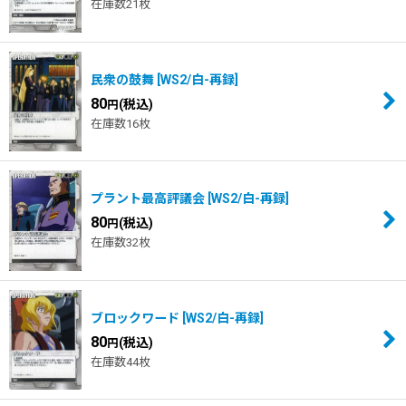
在庫数21枚
民衆の鼓舞
[
WS2/白-再録
]
80
(税込)
円
在庫数16枚
プラント最高評議会
[
WS2/白-再録
]
80
(税込)
円
在庫数32枚
ブロックワード
[
WS2/白-再録
]
80
(税込)
円
在庫数44枚