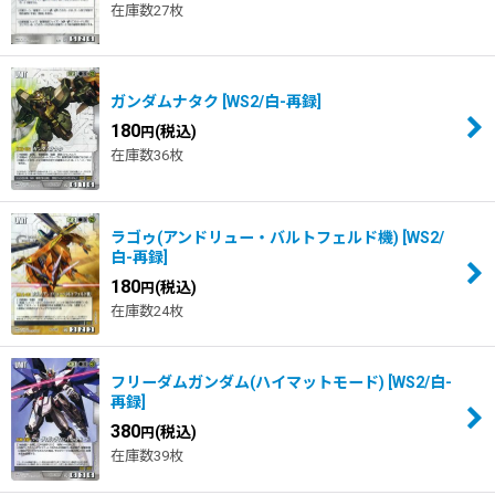
在庫数27枚
並び順
:
絞り込む
ガンダムナタク
[
WS2/白-再録
]
180
(税込)
円
在庫数36枚
ラゴゥ(アンドリュー・バルトフェルド機)
[
WS2/
白-再録
]
180
(税込)
円
在庫数24枚
フリーダムガンダム(ハイマットモード)
[
WS2/白-
再録
]
380
(税込)
円
在庫数39枚