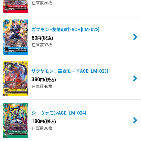
在庫数26枚
並び順
:
絞り込む
ガブモン -友情の絆-ACE
[
LM-022
]
80
(税込)
円
在庫数37枚
サクヤモン：巫女モードACE
[
LM-023
]
380
(税込)
円
在庫数46枚
シーヴァモンACE
[
LM-024
]
180
(税込)
円
在庫数36枚