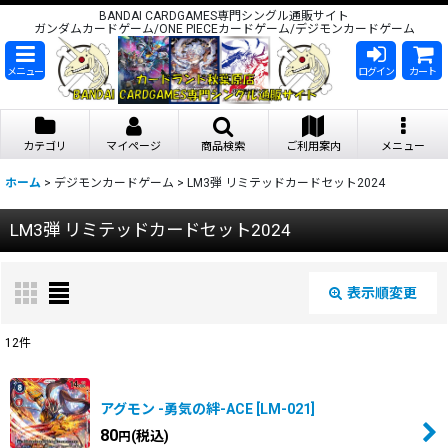
BANDAI CARDGAMES専門シングル通販サイト
ガンダムカードゲーム/ONE PIECEカードゲーム/デジモンカードゲーム
メニュー
ログイン
カート
カテゴリ
マイページ
商品検索
ご利用案内
メニュー
ホーム
>
デジモンカードゲーム
>
LM3弾 リミテッドカードセット2024
LM3弾 リミテッドカードセット2024
表示順変更
閉じる
12
件
表示数
:
アグモン -勇気の絆-ACE
[
LM-021
]
在庫あり
80
(税込)
円