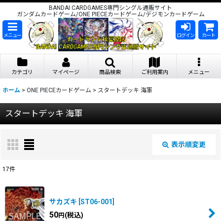
BANDAI CARDGAMES専門シングル通販サイト
ガンダムカードゲーム/ONE PIECEカードゲーム/デジモンカードゲーム
メニュー
ログイン
カート
カテゴリ
マイページ
商品検索
ご利用案内
メニュー
ホーム
>
ONE PIECEカードゲーム
>
スタートデッキ 海軍
スタートデッキ 海軍
表示順変更
閉じる
17
件
表示数
:
サカズキ
[
ST06-001
]
在庫あり
50
(税込)
円