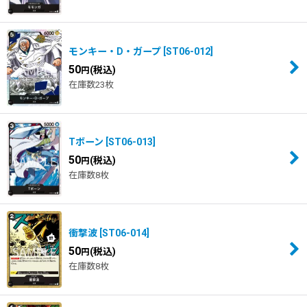
モンキー・D・ガープ
[
ST06-012
]
50
(税込)
円
在庫数23枚
Tボーン
[
ST06-013
]
50
(税込)
円
在庫数8枚
衝撃波
[
ST06-014
]
50
(税込)
円
在庫数8枚