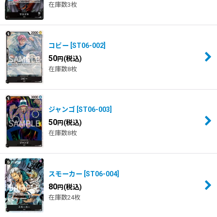
在庫数3枚
並び順
:
絞り込む
コビー
[
ST06-002
]
50
(税込)
円
在庫数8枚
ジャンゴ
[
ST06-003
]
50
(税込)
円
在庫数8枚
スモーカー
[
ST06-004
]
80
(税込)
円
在庫数24枚