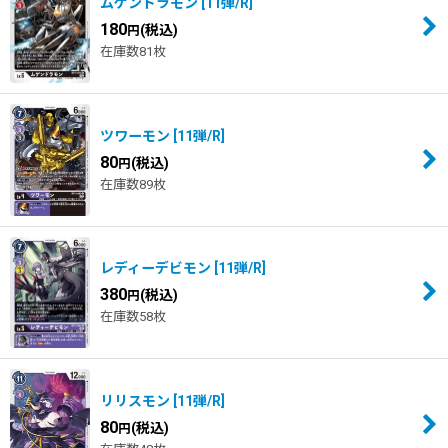
ムゲンドラモン
[
11弾/R
]
180
(税込)
円
在庫数81枚
ツワーモン
[
11弾/R
]
80
(税込)
円
在庫数89枚
レディーデビモン
[
11弾/R
]
380
(税込)
円
在庫数58枚
リリスモン
[
11弾/R
]
80
(税込)
円