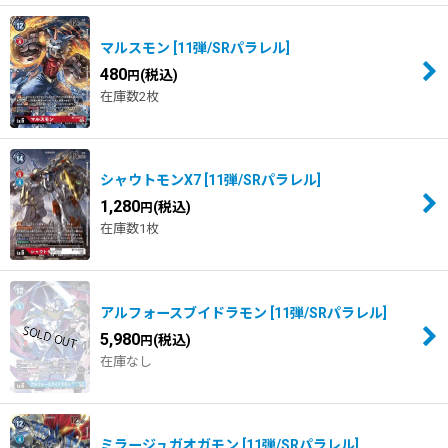
マルスモン
[
11弾/SRパラレル
]
480
(税込)
円
在庫数2枚
シャウトモンX7
[
11弾/SRパラレル
]
1,280
(税込)
円
在庫数1枚
アルフォースブイドラモン
[
11弾/SRパラレル
]
5,980
(税込)
円
在庫なし
ミラージュガオガモン
[
11弾/SRパラレル
]