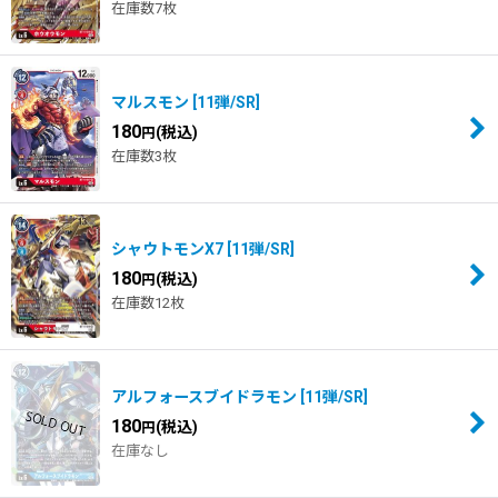
在庫数7枚
マルスモン
[
11弾/SR
]
180
(税込)
円
在庫数3枚
シャウトモンX7
[
11弾/SR
]
180
(税込)
円
在庫数12枚
アルフォースブイドラモン
[
11弾/SR
]
180
(税込)
円
在庫なし