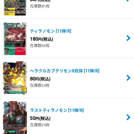
在庫数81枚
ティラノモン
[
11弾/R
]
180
(税込)
円
在庫数60枚
ヘラクルカブテリモンX抗体
[
11弾/R
]
80
(税込)
円
在庫数24枚
ラストティラノモン
[
11弾/R
]
50
(税込)
円
在庫数24枚