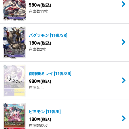
580
(税込)
円
在庫数11枚
バグラモン
[
11弾/SR
]
180
(税込)
円
在庫数2枚
御神楽ミレイ
[
11弾/SR
]
980
(税込)
円
在庫なし
ピヨモン
[
11弾/R
]
180
(税込)
円
在庫数82枚