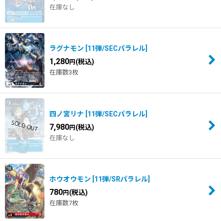
在庫なし
ラグナモン
[
11弾/SECパラレル
]
1,280
(税込)
円
在庫数3枚
四ノ宮リナ
[
11弾/SECパラレル
]
7,980
(税込)
円
在庫なし
ホウオウモン
[
11弾/SRパラレル
]
780
(税込)
円
在庫数7枚