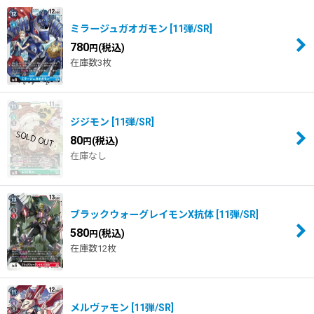
ミラージュガオガモン
[
11弾/SR
]
780
(税込)
円
在庫数3枚
ジジモン
[
11弾/SR
]
80
(税込)
円
在庫なし
ブラックウォーグレイモンX抗体
[
11弾/SR
]
580
(税込)
円
在庫数12枚
メルヴァモン
[
11弾/SR
]