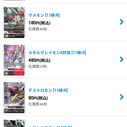
マメモン
[
11弾/R
]
180
(税込)
円
在庫数40枚
メタルグレイモンX抗体
[
11弾/R
]
480
(税込)
円
在庫数29枚
デストロモン
[
11弾/R
]
80
(税込)
円
在庫数46枚