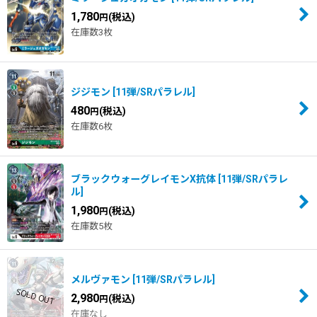
1,780
(税込)
円
在庫数3枚
ジジモン
[
11弾/SRパラレル
]
480
(税込)
円
在庫数6枚
ブラックウォーグレイモンX抗体
[
11弾/SRパラレ
ル
]
1,980
(税込)
円
在庫数5枚
メルヴァモン
[
11弾/SRパラレル
]
2,980
(税込)
円
在庫なし