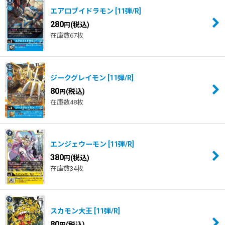
エアロブイドラモン
[
11弾/R
]
280
(税込)
円
在庫数67枚
ジークグレイモン
[
11弾/R
]
80
(税込)
円
在庫数48枚
エンジェウーモン
[
11弾/R
]
380
(税込)
円
在庫数34枚
スカモン大王
[
11弾/R
]
80
(税込)
円