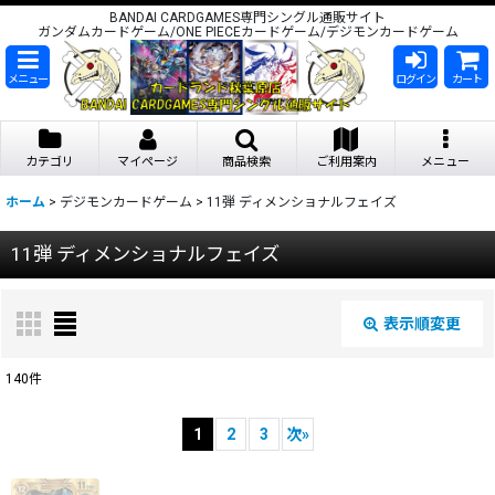
BANDAI CARDGAMES専門シングル通販サイト
ガンダムカードゲーム/ONE PIECEカードゲーム/デジモンカードゲーム
メニュー
ログイン
カート
カテゴリ
マイページ
商品検索
ご利用案内
メニュー
ホーム
>
デジモンカードゲーム
>
11弾 ディメンショナルフェイズ
11弾 ディメンショナルフェイズ
表示順変更
閉じる
140
件
表示数
:
1
2
3
次
»
在庫あり