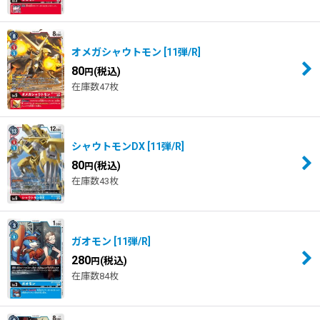
オメガシャウトモン
[
11弾/R
]
80
(税込)
円
在庫数47枚
シャウトモンDX
[
11弾/R
]
80
(税込)
円
在庫数43枚
ガオモン
[
11弾/R
]
280
(税込)
円
在庫数84枚