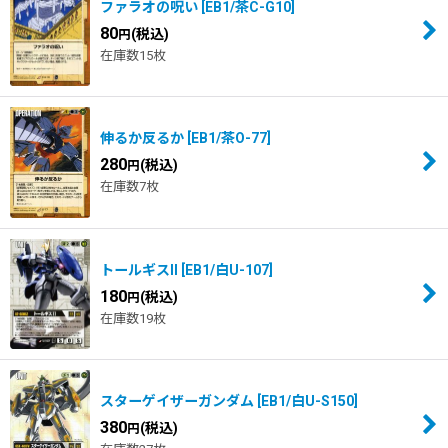
ファラオの呪い
[
EB1/茶C-G10
]
80
(税込)
円
在庫数15枚
伸るか反るか
[
EB1/茶O-77
]
280
(税込)
円
在庫数7枚
トールギスII
[
EB1/白U-107
]
180
(税込)
円
在庫数19枚
スターゲイザーガンダム
[
EB1/白U-S150
]
380
(税込)
円