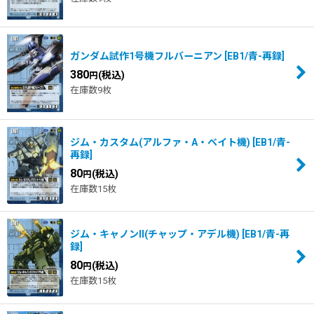
ガンダム試作1号機フルバーニアン
[
EB1/青-再録
]
380
(税込)
円
在庫数9枚
ジム・カスタム(アルファ・A・ベイト機)
[
EB1/青-
再録
]
80
(税込)
円
在庫数15枚
ジム・キャノンII(チャップ・アデル機)
[
EB1/青-再
録
]
80
(税込)
円
在庫数15枚