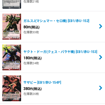
在庫数21枚
ガルスJ(マシュマー・セロ機)
[
EB1/赤U-152
]
80
(税込)
円
在庫数33枚
ヤクト・ドーガ(クェス・パラヤ機)
[
EB1/赤U-153
]
180
(税込)
円
在庫数24枚
サザビー
[
EB1/赤U-154P
]
380
(税込)
円
在庫数20枚