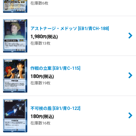
在庫数6枚
アストナージ・メドッソ
[
EB1/青CH-188
]
1,980
(税込)
円
在庫数13枚
作戦の立案
[
EB1/青C-115
]
180
(税込)
円
在庫数19枚
不可視の盾
[
EB1/青O-122
]
180
(税込)
円
在庫数16枚