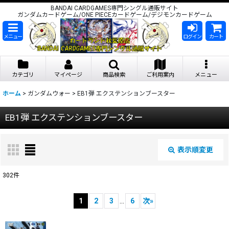
BANDAI CARDGAMES専門シングル通販サイト
ガンダムカードゲーム/ONE PIECEカードゲーム/デジモンカードゲーム
メニュー
ログイン
カート
カテゴリ
マイページ
商品検索
ご利用案内
メニュー
ホーム
>
ガンダムウォー
>
EB1弾 エクステンションブースター
EB1弾 エクステンションブースター
表示順変更
閉じる
302
件
表示数
:
1
2
3
...
6
次
»
在庫あり