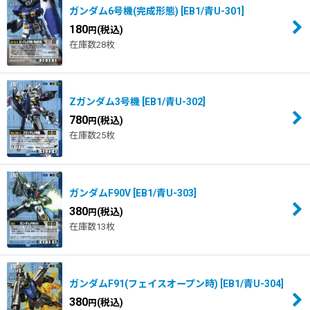
並び順
:
ガンダム6号機(完成形態)
[
EB1/青U-301
]
180
(税込)
円
在庫数28枚
絞り込む
Zガンダム3号機
[
EB1/青U-302
]
780
(税込)
円
在庫数25枚
ガンダムF90V
[
EB1/青U-303
]
380
(税込)
円
在庫数13枚
ガンダムF91(フェイスオープン時)
[
EB1/青U-304
]
380
(税込)
円