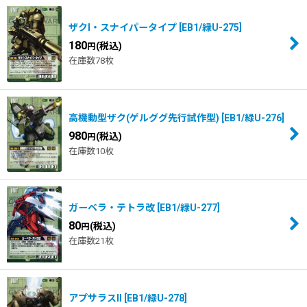
ザクI・スナイパータイプ
[
EB1/緑U-275
]
180
(税込)
円
在庫数78枚
高機動型ザク(ゲルググ先行試作型)
[
EB1/緑U-276
]
980
(税込)
円
在庫数10枚
ガーベラ・テトラ改
[
EB1/緑U-277
]
80
(税込)
円
在庫数21枚
アプサラスII
[
EB1/緑U-278
]