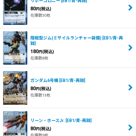
リボーコロニー
[
EB1/青-再録
]
80
(税込)
円
在庫数30枚
陸戦型ジム(ミサイルランチャー装備)
[
EB1/青-再
録
]
180
(税込)
円
在庫数8枚
ガンダム6号機
[
EB1/青-再録
]
80
(税込)
円
在庫数13枚
リーン・ホースJr.
[
EB1/青-再録
]
80
(税込)
円
在庫数9枚