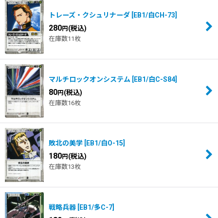
トレーズ・クシュリナーダ
[
EB1/白CH-73
]
280
(税込)
円
在庫数11枚
マルチロックオンシステム
[
EB1/白C-S84
]
80
(税込)
円
在庫数16枚
敗北の美学
[
EB1/白O-15
]
180
(税込)
円
在庫数13枚
戦略兵器
[
EB1/多C-7
]