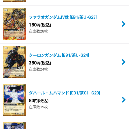
ファラオガンダムIV世
[
EB1/茶U-G23
]
180
(税込)
円
在庫数28枚
クーロンガンダム
[
EB1/茶U-G24
]
380
(税込)
円
在庫数24枚
ダハール・ムハマンド
[
EB1/茶CH-G20
]
80
(税込)
円
在庫数19枚