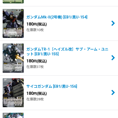
ガンダムMk-II(2号機)
[
EB1/黒U-154
]
180
(税込)
円
在庫数10枚
ガンダムTR-1［ヘイズル改］サブ・アーム・ユニ
ット
[
EB1/黒U-155
]
180
(税込)
円
在庫数37枚
サイコガンダム
[
EB1/黒U-156
]
180
(税込)
円
在庫数28枚