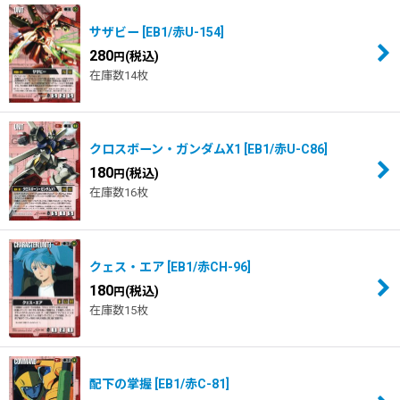
サザビー
[
EB1/赤U-154
]
280
(税込)
円
在庫数14枚
クロスボーン・ガンダムX1
[
EB1/赤U-C86
]
180
(税込)
円
在庫数16枚
クェス・エア
[
EB1/赤CH-96
]
180
(税込)
円
在庫数15枚
配下の掌握
[
EB1/赤C-81
]