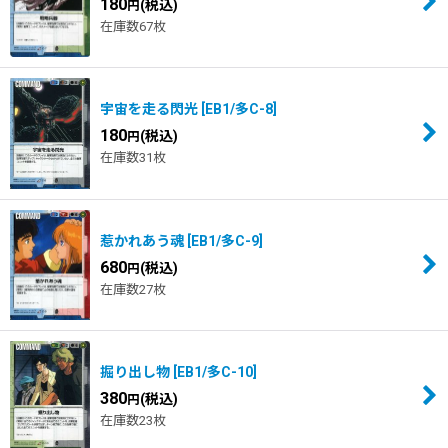
180
(税込)
円
在庫数67枚
宇宙を走る閃光
[
EB1/多C-8
]
180
(税込)
円
在庫数31枚
惹かれあう魂
[
EB1/多C-9
]
680
(税込)
円
在庫数27枚
掘り出し物
[
EB1/多C-10
]
380
(税込)
円
在庫数23枚