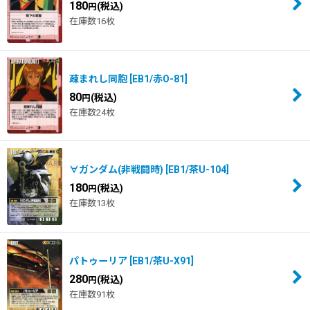
180
(税込)
円
在庫数16枚
疎まれし同胞
[
EB1/赤O-81
]
80
(税込)
円
在庫数24枚
∀ガンダム(非戦闘時)
[
EB1/茶U-104
]
180
(税込)
円
在庫数13枚
パトゥーリア
[
EB1/茶U-X91
]
280
(税込)
円
在庫数91枚