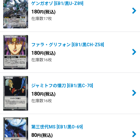
ゲンガオゾ
[
EB1/黒U-Z89
]
180
(税込)
円
在庫数17枚
ファラ・グリフォン
[
EB1/黒CH-Z58
]
180
(税込)
円
在庫数16枚
ジャミトフの懐刀
[
EB1/黒C-70
]
180
(税込)
円
在庫数16枚
第三世代MS
[
EB1/黒O-69
]
80
(税込)
円