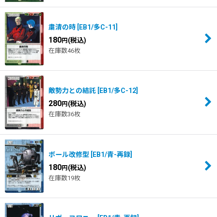
粛清の時
[
EB1/多C-11
]
180
(税込)
円
在庫数46枚
敵勢力との結託
[
EB1/多C-12
]
280
(税込)
円
在庫数36枚
ボール改修型
[
EB1/青-再録
]
180
(税込)
円
在庫数19枚