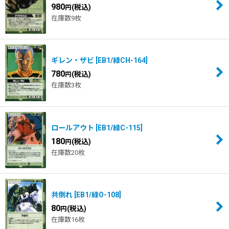
980
(税込)
円
在庫数9枚
ギレン・ザビ
[
EB1/緑CH-164
]
780
(税込)
円
在庫数3枚
ロールアウト
[
EB1/緑C-115
]
180
(税込)
円
在庫数20枚
共倒れ
[
EB1/緑O-108
]
80
(税込)
円
在庫数16枚