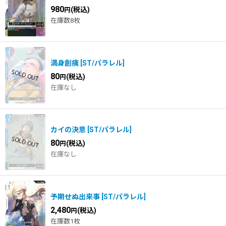
980
(税込)
円
在庫数8枚
満身創痍
[
ST/パラレル
]
80
(税込)
円
在庫なし
カイの決意
[
ST/パラレル
]
80
(税込)
円
在庫なし
予期せぬ出来事
[
ST/パラレル
]
2,480
(税込)
円
在庫数1枚