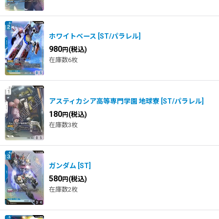
ホワイトベース
[
ST/パラレル
]
980
(税込)
円
在庫数6枚
アスティカシア高等専門学園 地球寮
[
ST/パラレル
]
180
(税込)
円
在庫数3枚
ガンダム
[
ST
]
580
(税込)
円
在庫数2枚