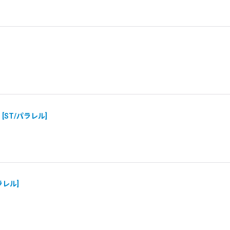
）
[
ST/パラレル
]
ラレル
]