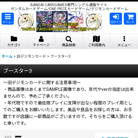
BANDAI CARDGAMES専門シングル通販サイト
ガンダムカードゲーム/ONE PIECEカードゲーム/デジモンカードゲーム
メニュー
ログイン
カート
カテゴリ
マイページ
商品検索
ご利用案内
メニュー
ホーム
>
旧デジモンカード
>
ブースター3
ブースター3
〜旧デジモンカードに関する注意事項〜
・商品画像はあくまでSAMPLE画像であり、年代やverの指定は出来
ませんので、予めご了承ください。
・年代物ですので最低限プレイに支障が出ない程度のプレイ用とし
てのご購入をお願いいたします。美品や良品をお探しの方は、お手
数ですが店舗に一部商品がございますので、そちらをご購入頂ける
と幸いです。