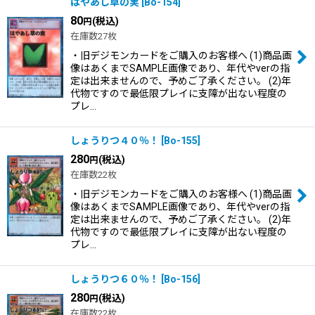
はやあし草の実
[
Bo-154
]
80
(税込)
円
在庫数27枚
・旧デジモンカードをご購入のお客様へ (1)商品画
像はあくまでSAMPLE画像であり、年代やverの指
定は出来ませんので、予めご了承ください。 (2)年
代物ですので最低限プレイに支障が出ない程度の
プレ…
しょうりつ４０％！
[
Bo-155
]
280
(税込)
円
在庫数22枚
・旧デジモンカードをご購入のお客様へ (1)商品画
像はあくまでSAMPLE画像であり、年代やverの指
定は出来ませんので、予めご了承ください。 (2)年
代物ですので最低限プレイに支障が出ない程度の
プレ…
しょうりつ６０％！
[
Bo-156
]
280
(税込)
円
在庫数22枚