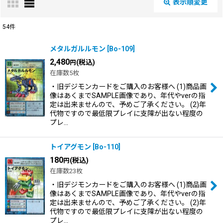
表示順変更
閉じる
54
件
表示数
:
メタルガルルモン
[
Bo-109
]
2,480
(税込)
円
在庫あり
在庫数5枚
・旧デジモンカードをご購入のお客様へ (1)商品画
並び順
:
像はあくまでSAMPLE画像であり、年代やverの指
定は出来ませんので、予めご了承ください。 (2)年
代物ですので最低限プレイに支障が出ない程度の
絞り込む
プレ…
トイアグモン
[
Bo-110
]
180
(税込)
円
在庫数23枚
・旧デジモンカードをご購入のお客様へ (1)商品画
像はあくまでSAMPLE画像であり、年代やverの指
定は出来ませんので、予めご了承ください。 (2)年
代物ですので最低限プレイに支障が出ない程度の
プレ…