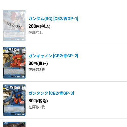
在庫あり
並び順
:
ガンダム(RG)
[
CB2/青GP-1
]
280
(税込)
円
在庫なし
ガンキャノン
[
CB2/青GP-2
]
80
(税込)
円
在庫数3枚
ガンタンク
[
CB2/青GP-3
]
80
(税込)
円
在庫数9枚