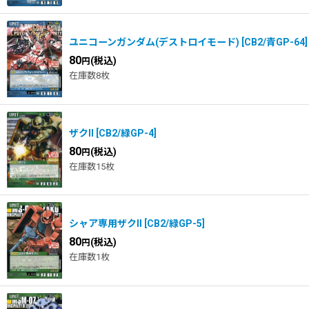
ユニコーンガンダム(デストロイモード)
[
CB2/青GP-64
]
80
(税込)
円
在庫数8枚
ザクII
[
CB2/緑GP-4
]
80
(税込)
円
在庫数15枚
シャア専用ザクII
[
CB2/緑GP-5
]
80
(税込)
円
在庫数1枚