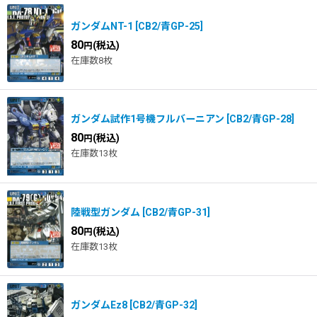
ガンダムNT-1
[
CB2/青GP-25
]
80
(税込)
円
在庫数8枚
ガンダム試作1号機フルバーニアン
[
CB2/青GP-28
]
80
(税込)
円
在庫数13枚
陸戦型ガンダム
[
CB2/青GP-31
]
80
(税込)
円
在庫数13枚
ガンダムEz8
[
CB2/青GP-32
]