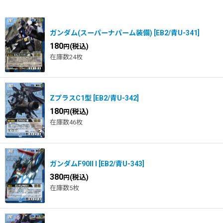
在庫あり
並び順
:
ガンダム(スーパーナパーム装備)
[
EB2/青U-341
]
180
(税込)
円
在庫数24枚
ZプラスC1型
[
EB2/青U-342
]
180
(税込)
円
在庫数46枚
ガンダムF90II I
[
EB2/青U-343
]
380
(税込)
円
在庫数5枚