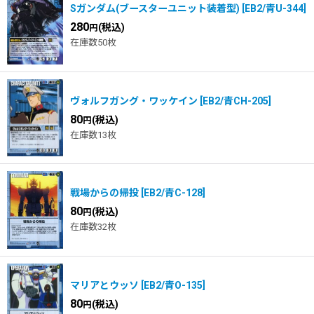
Sガンダム(ブースターユニット装着型)
[
EB2/青U-344
]
280
(税込)
円
在庫数50枚
ヴォルフガング・ワッケイン
[
EB2/青CH-205
]
80
(税込)
円
在庫数13枚
戦場からの帰投
[
EB2/青C-128
]
80
(税込)
円
在庫数32枚
マリアとウッソ
[
EB2/青O-135
]
80
(税込)
円