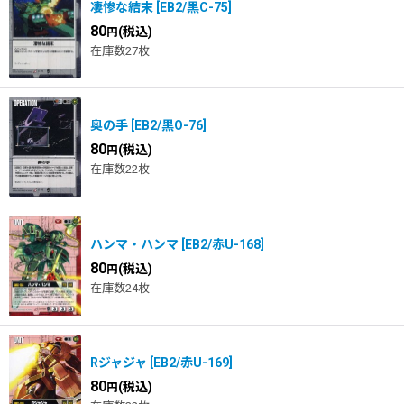
凄惨な結末
[
EB2/黒C-75
]
80
(税込)
円
在庫数27枚
奥の手
[
EB2/黒O-76
]
80
(税込)
円
在庫数22枚
ハンマ・ハンマ
[
EB2/赤U-168
]
80
(税込)
円
在庫数24枚
Rジャジャ
[
EB2/赤U-169
]
80
(税込)
円