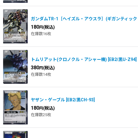
ガンダムTR-1［ヘイズル・アウスラ］(ギガンティッ
180
(税込)
円
在庫数16枚
トムリアット(クロノクル・アシャー機)
[
EB2/黒U-Z94
]
380
(税込)
円
在庫数14枚
ヤザン・ゲーブル
[
EB2/黒CH-93
]
180
(税込)
円
在庫数25枚