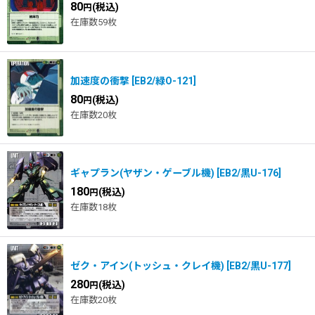
80
(税込)
円
在庫数59枚
加速度の衝撃
[
EB2/緑O-121
]
80
(税込)
円
在庫数20枚
ギャプラン(ヤザン・ゲーブル機)
[
EB2/黒U-176
]
180
(税込)
円
在庫数18枚
ゼク・アイン(トッシュ・クレイ機)
[
EB2/黒U-177
]
280
(税込)
円
在庫数20枚