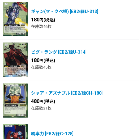
ギャン(マ・クベ機)
[
EB2/緑U-313
]
180
(税込)
円
在庫数46枚
ビグ・ラング
[
EB2/緑U-314
]
180
(税込)
円
在庫数45枚
シャア・アズナブル
[
EB2/緑CH-180
]
480
(税込)
円
在庫数31枚
統率力
[
EB2/緑C-128
]