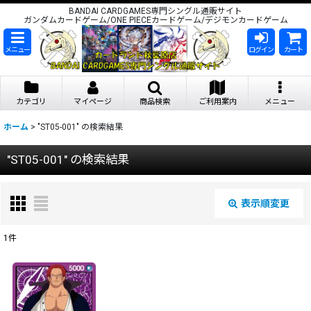
BANDAI CARDGAMES専門シングル通販サイト
ガンダムカードゲーム/ONE PIECEカードゲーム/デジモンカードゲーム
メニュー
ログイン
カート
カテゴリ
マイページ
商品検索
ご利用案内
メニュー
ホーム
>
"ST05-001"
の
検索結果
"ST05-001"
の
検索結果
表示順変更
閉じる
1
件
商品検索
:
表示数
: