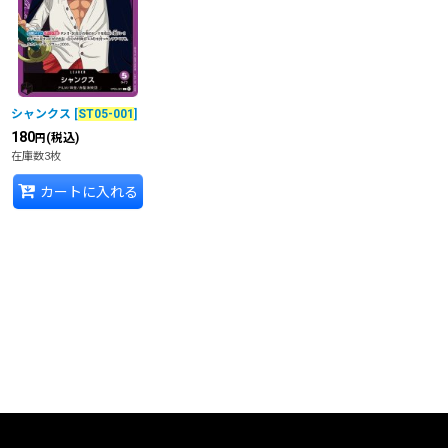
在庫あり
並び順
:
シャンクス
[
ST05-001
]
カテゴリ
:
180
(税込)
円
在庫数3枚
特集
:
カートに入れる
絞り込む