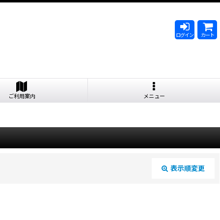
ログイン
カート
ご利用案内
メニュー
表示順変更
閉じる